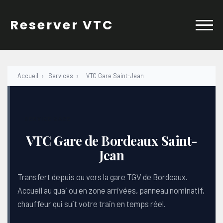
Skip
to
Reserver VTC
content
Accueil
›
Services
›
VTC Gare Saint-Jean
SERVICE GARE
VTC Gare de Bordeaux Saint-
Jean
Transfert depuis ou vers la gare TGV de Bordeaux.
Accueil au quai ou en zone arrivées, panneau nominatif,
chauffeur qui suit votre train en temps réel.