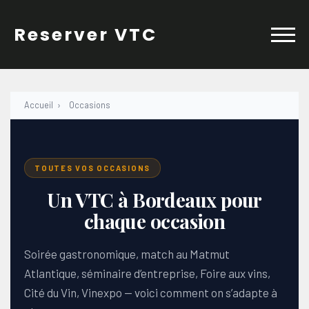
Skip
to
Reserver VTC
content
Accueil
›
Occasions
TOUTES VOS OCCASIONS
Un VTC à Bordeaux pour
chaque occasion
Soirée gastronomique, match au Matmut
Atlantique, séminaire d’entreprise, Foire aux vins,
Cité du Vin, Vinexpo — voici comment on s’adapte à