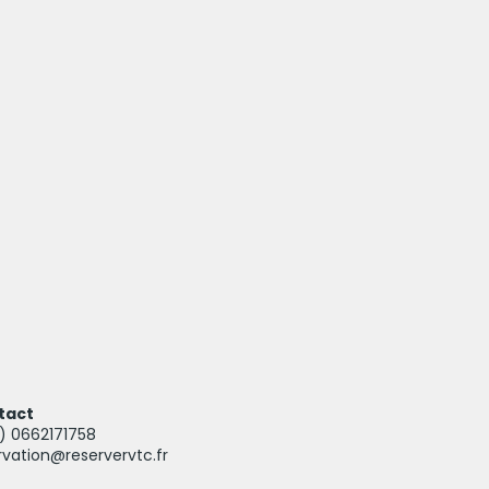
tact
3)
0662171758
rvation@reservervtc.fr