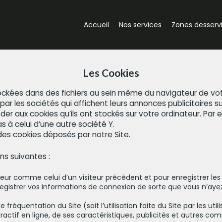
Accueil
Nos services
Zones desserv
Les Cookies
ockées dans des fichiers au sein même du navigateur de votr
par les sociétés qui affichent leurs annonces publicitaires sur
r aux cookies qu’ils ont stockés sur votre ordinateur. Par ex
 à celui d’une autre société Y.
n des cookies déposés par notre Site.
ins suivantes :
teur comme celui d’un visiteur précédent et pour enregistrer le
registrer vos informations de connexion de sorte que vous n’aye
 fréquentation du Site (soit l’utilisation faite du Site par les uti
ractif en ligne, de ses caractéristiques, publicités et autres c